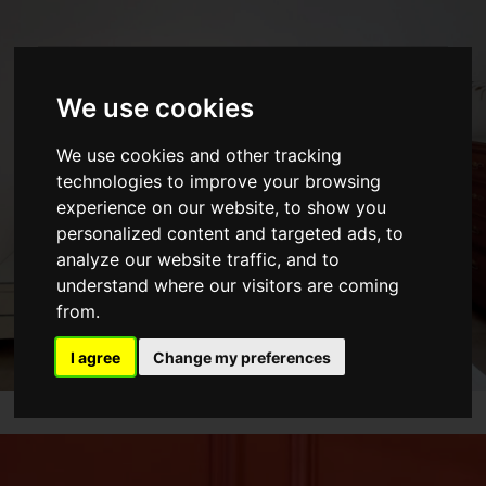
Detalhes que fazem a diferença
We use cookies
Projetos de
Decoração
We use cookies and other tracking
technologies to improve your browsing
experience on our website, to show you
Profissionalismo, identidade única
personalized content and targeted ads, to
e conforto
analyze our website traffic, and to
understand where our visitors are coming
CONTACTE-NOS
from.
I agree
Change my preferences