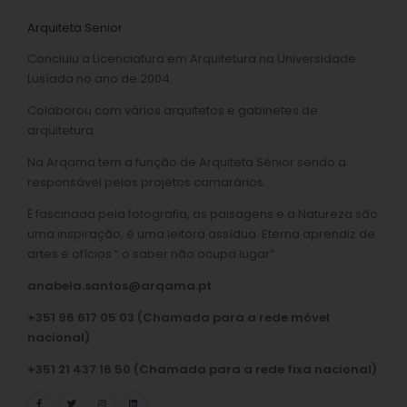
Arquiteta Senior
Concluiu a Licenciatura em Arquitetura na Universidade
Lusíada no ano de 2004.
Colaborou com vários arquitetos e gabinetes de
arquitetura.
Na Arqama tem a função de Arquiteta Sénior sendo a
responsável pelos projetos camarários.
É fascinada pela fotografia, as paisagens e a Natureza são
uma inspiração, é uma leitora assídua. Eterna aprendiz de
artes e ofícios “ o saber não ocupa lugar”.
anabela.santos@arqama.pt
+351 96 617 05 03 (Chamada para a rede móvel
nacional)
+351 21 437 16 50 (Chamada para a rede fixa nacional)