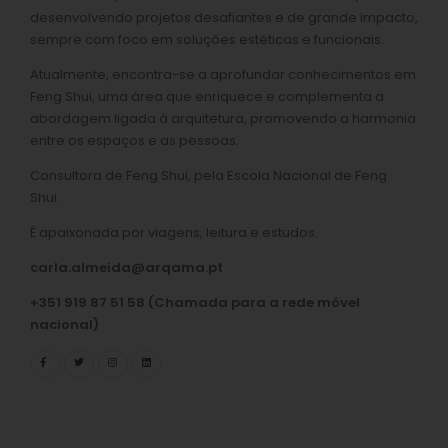
desenvolvendo projetos desafiantes e de grande impacto,
sempre com foco em soluções estéticas e funcionais.
Atualmente, encontra-se a aprofundar conhecimentos em
Feng Shui, uma área que enriquece e complementa a
abordagem ligada à arquitetura, promovendo a harmonia
entre os espaços e as pessoas.
Consultora de Feng Shui, pela Escola Nacional de Feng
Shui.
É apaixonada por viagens, leitura e estudos.
carla.almeida@arqama.pt
+351 919 87 51 58 (Chamada para a rede móvel
nacional)