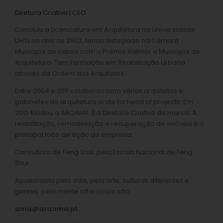
Diretora Criativa | CEO
Concluiu a Licenciatura em Arquitetura na Universidade
UHTL no ano de 2002, tendo estagiado na Câmara
Municipal de Lisboa com o Prémio Valmor e Municipal de
Arquitetura. Tem Formação em Reabilitação Urbana
através da Ordem dos Arquitetos.
Entre 2004 e 2011 colaborou com vários arquitetos e
gabinetes de arquitetura onde foi head of projects. Em
2012 fundou a ARQAMA. É a Diretora Criativa da marca. A
reabilitação, remodelação e recuperação de imóveis é o
principal foco de ação da empresa.
Consultora de Feng Shui, pela Escola Nacional de Feng
Shui.
Apaixonada pela vida, pela arte, culturas diferentes e
gentes, pela mente sã e corpo são.
ama@arqama.pt