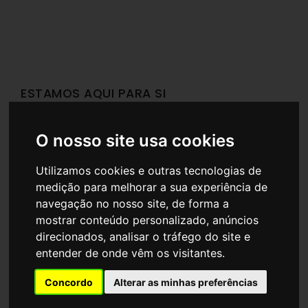
ESTAMOS AQUI PARA SI
Seja na área da arquitetura, da engenharia ou da
decoração de interiores, a equipa da Arqama está à sua
O nosso site usa cookies
disposição para o ajudar a transformar as suas ideias e os
seus sonhos em realidade.
Utilizamos cookies e outras tecnologias de
medição para melhorar a sua experiência de
Entre em contacto connosco e saiba como o podemos
navegação no nosso site, de forma a
ajudar.
mostrar conteúdo personalizado, anúncios
direcionados, analisar o tráfego do site e
Nome
entender de onde vêm os visitantes.
Concordo
Alterar as minhas preferências
Email